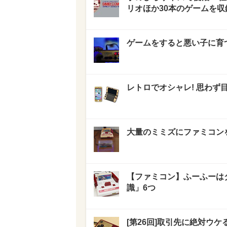
リオほか30本のゲームを収
ゲームをすると悪い子に育つ
レトロでオシャレ! 思わず
大量のミミズにファミコン
【ファミコン】ふーふーは
識」6つ
[第26回]取引先に絶対ウ