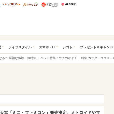
総研 ディズニー特集
mimot.
うまいめし
うまいパン
うまい肉
Medery.
ぴあ総研（うれぴあ）
愛
ライフスタイル
スマホ・IT
シゴト
プレゼント＆キャンペ
なる〜 至福な体験・旅特集
ペット特集：ウチのかぞく
特集 カラダ・ココロ・
天堂「ミニ・ファミコン」発売決定、メトロイドやマ