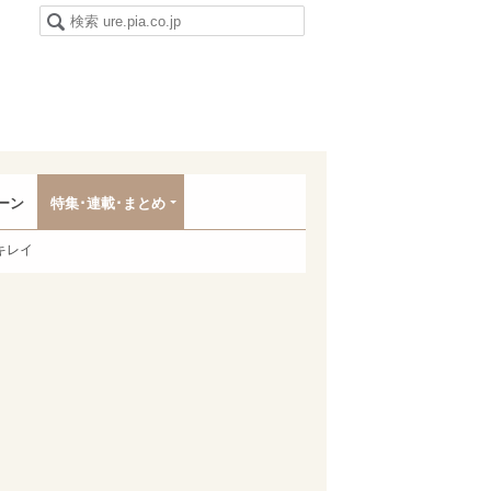
ーン
特集･連載･まとめ
キレイ