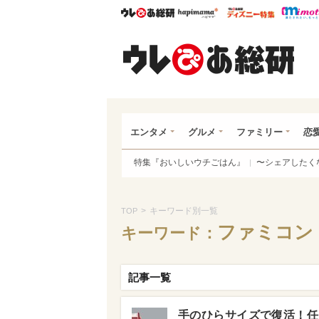
ウレぴあ総研
ハピママ*
ウレぴあ
ウレ
エンタメ
グルメ
ファミリー
恋
特集『おいしいウチごはん』
〜シェアしたく
>
キーワード別一覧
TOP
ファミコン
キーワード：
記事一覧
手のひらサイズで復活！任