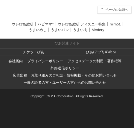
ページの先頭へ
ウレぴあ総研
|
ハピママ*
|
ウレぴあ総研 ディズニー特集
|
mimot.
|
うまいめし
|
うまいパン
|
うまい肉
|
Medery.
ぴあ関連サイト
チケットぴあ
ぴあ(アプリ&Web)
会社案内
プライバシーポリシー
アクセスデータの利用・著作権等
外部送信ポリシー
広告出稿・お取り組みのご相談・情報掲載・その他お問い合わせ
一般の読者の方・ユーザーの方からのお問い合わせ
Copyright (C) PIA Corporation. All Rights Reserved.