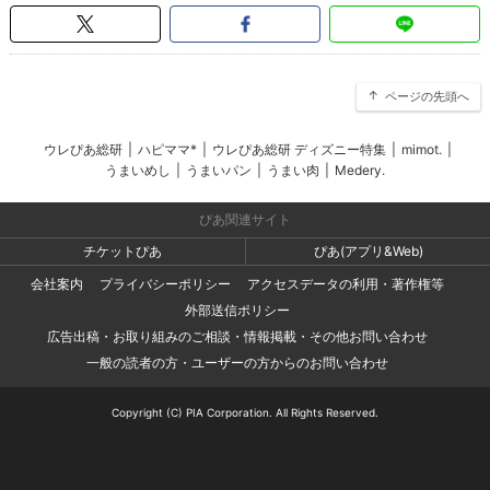
ページの先頭へ
ウレぴあ総研
|
ハピママ*
|
ウレぴあ総研 ディズニー特集
|
mimot.
|
うまいめし
|
うまいパン
|
うまい肉
|
Medery.
ぴあ関連サイト
チケットぴあ
ぴあ(アプリ&Web)
会社案内
プライバシーポリシー
アクセスデータの利用・著作権等
外部送信ポリシー
広告出稿・お取り組みのご相談・情報掲載・その他お問い合わせ
一般の読者の方・ユーザーの方からのお問い合わせ
Copyright (C) PIA Corporation. All Rights Reserved.