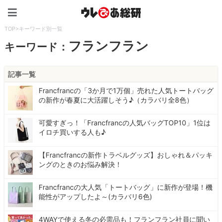
ウレぴあ総研（うれぴあ）
TOP
>
キーワード別一覧
フランフラン
キーワード：
記事一覧
Francfrancの「3か月で1万個」売れた人気トートバッグ
の新作が春夏に大活躍しそう♪（カラバリ全8色）
可愛すぎっ！「Francfrancの人気バッグTOP10」1位は
イロチ買いする人も♪
【Francfrancの新作トラベルグッズ】おしゃれ＆パッキ
ングのときのお悩み解決！
Francfrancの大人気「トートバッグ」に新作が登場！機
能性がアップしたよ～(カラバリ6色)
4WAYで使える冬の必需品も！フランフラン社員に聞い