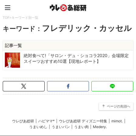
ウレぴあ総研（うれぴあ）
TOP
>
キーワード別一覧
フレデリック・カッセル
キーワード：
記事一覧
絶対食べて!「サロン・デュ・ショコラ2020」会場限定
スイーツおすすめ10選【現地レポート】
ページの先頭へ
ウレぴあ総研
|
ハピママ*
|
ウレぴあ総研 ディズニー特集
|
mimot.
|
うまいめし
|
うまいパン
|
うまい肉
|
Medery.