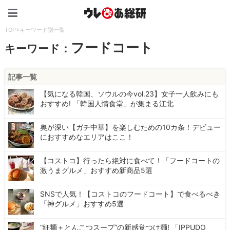
ウレぴあ総研（うれぴあ）
TOP
>
キーワード別一覧
フードコート
キーワード：
記事一覧
【気になる韓国、ソウルの今vol.23】女子一人飲みにも
おすすめ! 「韓国人情食堂」が集まる江北
奥が深い【ガチ中華】を楽しむための10カ条！デビュー
におすすめなエリアはここ！
【コストコ】行ったら絶対に食べて！「フードコートの
激うまグルメ」おすすめ新商品5選
SNSで人気！【コストコのフードコート】で食べるべき
「神グルメ」おすすめ5選
“細麺＋とんこつスープ”の新感覚つけ麺! 「IPPUDO