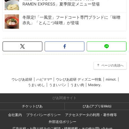
RAMEN EXPRESS」夏季限定メニュー登場
冬限定!「一風堂」フードコート専門ブランドに「味噌
赤丸」「とんこつ味噌」が登場
ページの先頭へ
ウレぴあ総研
|
ハピママ*
|
ウレぴあ総研 ディズニー特集
|
mimot.
|
うまいめし
|
うまいパン
|
うまい肉
|
Medery.
ぴあ関連サイト
チケットぴあ
ぴあ(アプリ&Web)
会社案内
プライバシーポリシー
アクセスデータの利用・著作権等
外部送信ポリシー
広告出稿・お取り組みのご相談・情報掲載・その他お問い合わせ