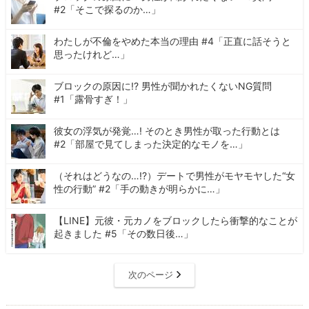
#2「そこで探るのか…」
わたしが不倫をやめた本当の理由 #4「正直に話そうと
思ったけれど…」
ブロックの原因に!? 男性が聞かれたくないNG質問
#1「露骨すぎ！」
彼女の浮気が発覚…! そのとき男性が取った行動とは
#2「部屋で見てしまった決定的なモノを…」
（それはどうなの…!?）デートで男性がモヤモヤした“女
性の行動” #2「手の動きが明らかに…」
【LINE】元彼・元カノをブロックしたら衝撃的なことが
起きました #5「その数日後…」
次のページ