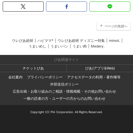
ページの先頭へ
ウレぴあ総研
|
ハピママ*
|
ウレぴあ総研 ディズニー特集
|
mimot.
|
うまいめし
|
うまいパン
|
うまい肉
|
Medery.
ぴあ関連サイト
チケットぴあ
ぴあ(アプリ&Web)
会社案内
プライバシーポリシー
アクセスデータの利用・著作権等
外部送信ポリシー
広告出稿・お取り組みのご相談・情報掲載・その他お問い合わせ
一般の読者の方・ユーザーの方からのお問い合わせ
Copyright (C) PIA Corporation. All Rights Reserved.