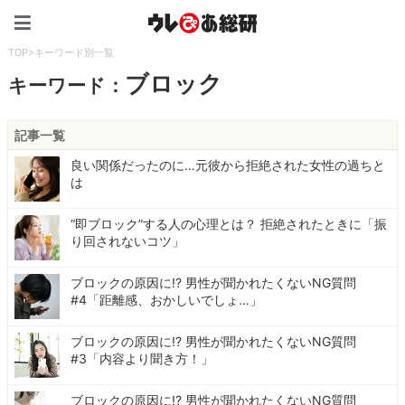
ウレぴあ総研（うれぴあ）
TOP
>
キーワード別一覧
ブロック
キーワード：
記事一覧
良い関係だったのに…元彼から拒絶された女性の過ちと
は
“即ブロック”する人の心理とは？ 拒絶されたときに「振
り回されないコツ」
ブロックの原因に!? 男性が聞かれたくないNG質問
#4「距離感、おかしいでしょ…」
ブロックの原因に!? 男性が聞かれたくないNG質問
#3「内容より聞き方！」
ブロックの原因に!? 男性が聞かれたくないNG質問