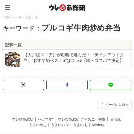
ウレぴあ総研（うれぴあ）
TOP
>
キーワード別一覧
プルコギ牛肉炒め弁当
キーワード：
記事一覧
【大戸屋マニア】が独断で選んだ！『テイクアウト弁
当』“おすすめベスト5”はコレ♪【味・コスパで決定】
ページの先頭へ
ウレぴあ総研
|
ハピママ*
|
ウレぴあ総研 ディズニー特集
|
mimot.
|
うまいめし
|
うまいパン
|
うまい肉
|
Medery.