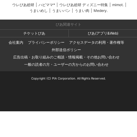
ウレぴあ総研
|
ハピママ*
|
ウレぴあ総研 ディズニー特集
|
mimot.
|
うまいめし
|
うまいパン
|
うまい肉
|
Medery.
ぴあ関連サイト
チケットぴあ
ぴあ(アプリ&Web)
会社案内
プライバシーポリシー
アクセスデータの利用・著作権等
外部送信ポリシー
広告出稿・お取り組みのご相談・情報掲載・その他お問い合わせ
一般の読者の方・ユーザーの方からのお問い合わせ
Copyright (C) PIA Corporation. All Rights Reserved.