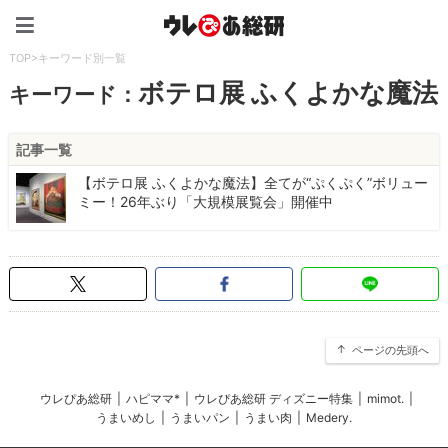
ウレぴあ総研（うれぴあ）
TOP
>
キーワード別一覧
ボテロ展 ふくよかな魔法
キーワード：
記事一覧
【ボテロ展 ふくよかな魔法】全てが“ぷくぷく”ボリュー
ミー！26年ぶり「大規模展覧会」開催中
ページの先頭へ
ウレぴあ総研
|
ハピママ*
|
ウレぴあ総研 ディズニー特集
|
mimot.
|
うまいめし
|
うまいパン
|
うまい肉
|
Medery.