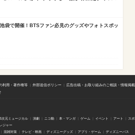
プが池袋で開催！BTSファン必見のグッズやフォトスポッ
の利用・著作権等
外部送信ポリシー
広告出稿・お取り組みのご相談・情報掲載
せ
.5次元ミュージカル
演劇
ニコ動
本・マンガ
ゲーム
イベント
アート
スポ
レジャー
混雑対策
テレビ・映画
ディズニーグッズ
アプリ・ゲーム
ディズニーパス