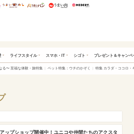
総研 ディズニー特集
mimot.
うまいめし
うまいパン
うまい肉
Medery.
ぴあ総研（うれぴあ）
愛
ライフスタイル
スマホ・IT
シゴト
プレゼント＆キャンペ
なる〜 至福な体験・旅特集
ペット特集：ウチのかぞく
特集 カラダ・ココロ・
プ
アップショップ開催中！ユニコや仲間たちのアクスタ