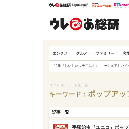
ウレぴあ総研
ハピママ*
ウレぴあ
ウレ
エンタメ
グルメ
ファミリー
恋
特集『おいしいウチごはん』
〜シェアしたく
>
キーワード別一覧
TOP
ポップアッ
キーワード：
記事一覧
手塚治虫『ユニコ』ポップ