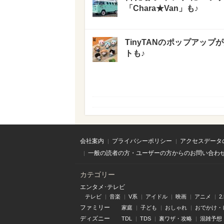
「Chara★Van」も♪
TinyTANのポップアッ
トも♪
会社案内
プライバシーポリシー
アクセスデータ
一般の読者の方・ユーザーの方からのお問い合わ
カテゴリー
エンタメ･テレビ
テレビ
音楽
V系
アイドル
映画
アニメ
2
ファミリー
家庭
子ども
おしゃれ
おでかけ・
ディズニー
TDL
TDS
裏ワザ・攻略
混雑予想