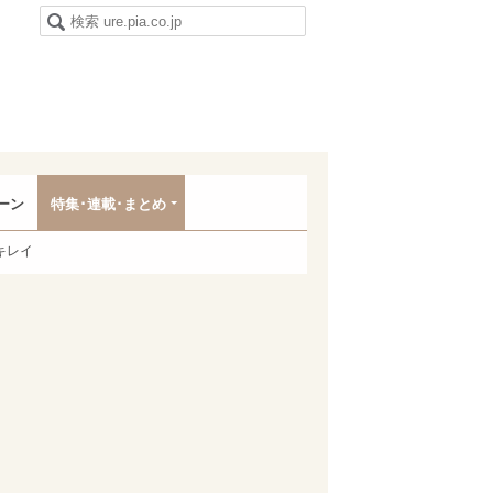
ーン
特集･連載･まとめ
キレイ