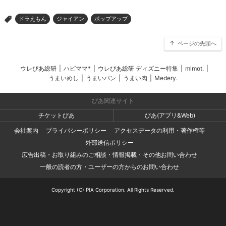
ドラえもん
ジャイアン
ポップアップ
>
ページの先頭へ
ウレぴあ総研
|
ハピママ*
|
ウレぴあ総研 ディズニー特集
|
mimot.
|
うまいめし
|
うまいパン
|
うまい肉
|
Medery.
ぴあ関連サイト
チケットぴあ
ぴあ(アプリ&Web)
会社案内
プライバシーポリシー
アクセスデータの利用・著作権等
外部送信ポリシー
広告出稿・お取り組みのご相談・情報掲載・その他お問い合わせ
一般の読者の方・ユーザーの方からのお問い合わせ
Copyright (C) PIA Corporation. All Rights Reserved.