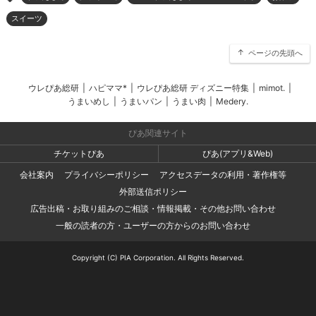
スイーツ
ページの先頭へ
ウレぴあ総研
|
ハピママ*
|
ウレぴあ総研 ディズニー特集
|
mimot.
|
うまいめし
|
うまいパン
|
うまい肉
|
Medery.
ぴあ関連サイト
チケットぴあ
ぴあ(アプリ&Web)
会社案内
プライバシーポリシー
アクセスデータの利用・著作権等
外部送信ポリシー
広告出稿・お取り組みのご相談・情報掲載・その他お問い合わせ
一般の読者の方・ユーザーの方からのお問い合わせ
Copyright (C) PIA Corporation. All Rights Reserved.