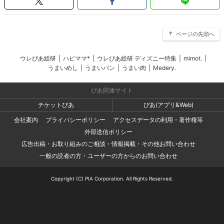
ページの先頭へ
ウレぴあ総研
|
ハピママ*
|
ウレぴあ総研 ディズニー特集
|
mimot.
|
うまいめし
|
うまいパン
|
うまい肉
|
Medery.
ぴあ関連サイト
チケットぴあ
ぴあ(アプリ&Web)
会社案内
プライバシーポリシー
アクセスデータの利用・著作権等
外部送信ポリシー
広告出稿・お取り組みのご相談・情報掲載・その他お問い合わせ
一般の読者の方・ユーザーの方からのお問い合わせ
Copyright (C) PIA Corporation. All Rights Reserved.