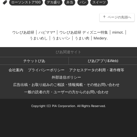
ローソンストア100
デカ盛り
弁当
パン
スイーツ
>
ページの先頭へ
ウレぴあ総研
|
ハピママ*
|
ウレぴあ総研 ディズニー特集
|
mimot.
|
うまいめし
|
うまいパン
|
うまい肉
|
Medery.
ぴあ関連サイト
チケットぴあ
ぴあ(アプリ&Web)
会社案内
プライバシーポリシー
アクセスデータの利用・著作権等
外部送信ポリシー
広告出稿・お取り組みのご相談・情報掲載・その他お問い合わせ
一般の読者の方・ユーザーの方からのお問い合わせ
Copyright (C) PIA Corporation. All Rights Reserved.