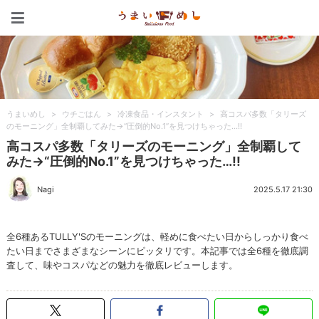
うまいめし
うまいめし
>
ウチごはん
>
冷凍食品・インスタント
>
高コスパ多数「タリーズ
のモーニング」全制覇してみた→“圧倒的No.1”を見つけちゃった…!!
高コスパ多数「タリーズのモーニング」全制覇して
みた→“圧倒的No.1”を見つけちゃった…!!
Nagi
2025.5.17 21:30
全6種あるTULLY'Sのモーニングは、軽めに食べたい日からしっかり食べ
たい日までさまざまなシーンにピッタリです。本記事では全6種を徹底調
査して、味やコスパなどの魅力を徹底レビューします。