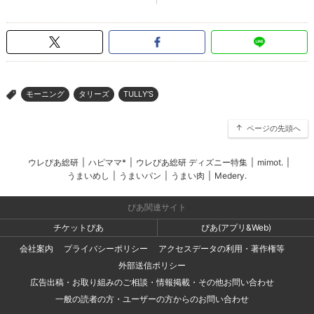
モーニング
タリーズ
TULLY'S
>
ページの先頭へ
ウレぴあ総研
|
ハピママ*
|
ウレぴあ総研 ディズニー特集
|
mimot.
|
うまいめし
|
うまいパン
|
うまい肉
|
Medery.
ぴあ関連サイト
チケットぴあ
ぴあ(アプリ&Web)
会社案内
プライバシーポリシー
アクセスデータの利用・著作権等
外部送信ポリシー
広告出稿・お取り組みのご相談・情報掲載・その他お問い合わせ
一般の読者の方・ユーザーの方からのお問い合わせ