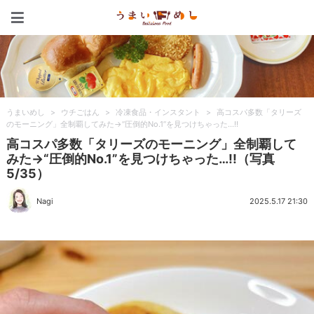
うまいめし
うまいめし
>
ウチごはん
>
冷凍食品・インスタント
>
高コスパ多数「タリーズ
のモーニング」全制覇してみた→“圧倒的No.1”を見つけちゃった…!!
高コスパ多数「タリーズのモーニング」全制覇して
みた→“圧倒的No.1”を見つけちゃった…!!（写真
5/35）
Nagi
2025.5.17 21:30