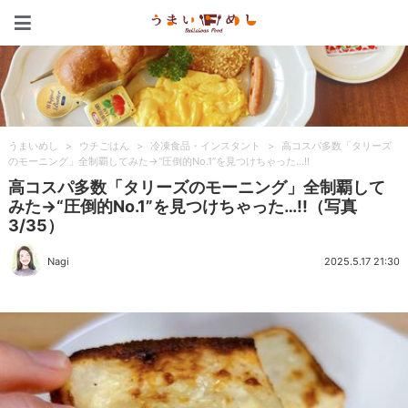
うまいめし
うまいめし
>
ウチごはん
>
冷凍食品・インスタント
>
高コスパ多数「タリーズ
のモーニング」全制覇してみた→“圧倒的No.1”を見つけちゃった…!!
高コスパ多数「タリーズのモーニング」全制覇して
みた→“圧倒的No.1”を見つけちゃった…!!（写真
3/35）
Nagi
2025.5.17 21:30