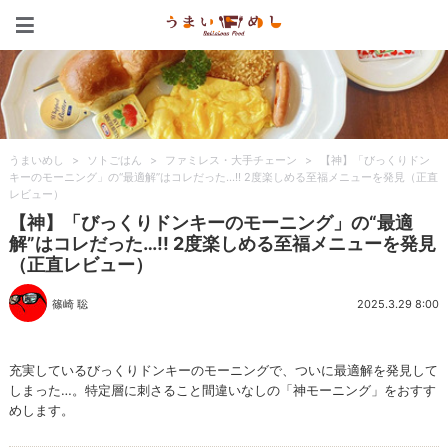
うまいめし
うまいめし
>
ソトごはん
>
ファミレス・大手チェーン
>
【神】「びっくりドン
キーのモーニング」の“最適解”はコレだった…!! 2度楽しめる至福メニューを発見（正直
レビュー）
【神】「びっくりドンキーのモーニング」の“最適
解”はコレだった…!! 2度楽しめる至福メニューを発見
（正直レビュー）
篠崎 聡
2025.3.29 8:00
充実しているびっくりドンキーのモーニングで、ついに最適解を発見して
しまった…。特定層に刺さること間違いなしの「神モーニング」をおすす
めします。