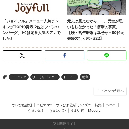
モーニング
びっくりドンキー
トースト
朝食
>
ページの先頭へ
ウレぴあ総研
|
ハピママ*
|
ウレぴあ総研 ディズニー特集
|
mimot.
|
うまいめし
|
うまいパン
|
うまい肉
|
Medery.
ぴあ関連サイト