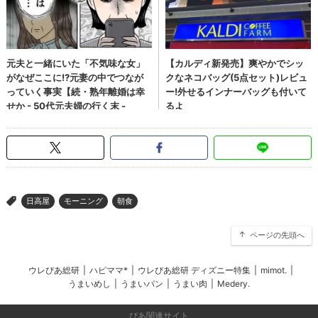
日高屋
モーニング
朝食
>
ページの先頭へ
ウレぴあ総研
|
ハピママ*
|
ウレぴあ総研 ディズニー特集
|
mimot.
|
うまいめし
|
うまいパン
|
うまい肉
|
Medery.
ぴあ関連サイト