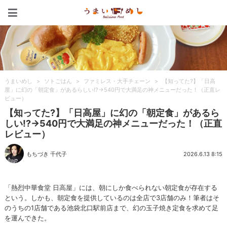
うまいめし
うまいめし
>
ソトごはん
>
ファミレス・大手チェーン
>
【知ってた?】「日高
屋」に幻の「朝定食」があるらしい!?→540円で大満足の神メニューだった！（正直レ
ビュー）
【知ってた?】「日高屋」に幻の「朝定食」があるら
しい!?→540円で大満足の神メニューだった！（正直
レビュー）
もちづき 千代子
2026.6.13 8:15
「熱烈中華食堂 日高屋」には、朝にしか食べられない朝定食が存在する
という。しかも、朝定食を提供しているのは全店で3店舗のみ！筆者はそ
のうちの1店舗である池袋北口駅前店まで、幻の玉子焼き定食を求めて足
を運んできた。