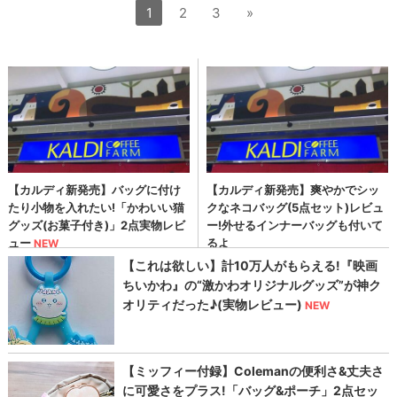
1
2
3
»