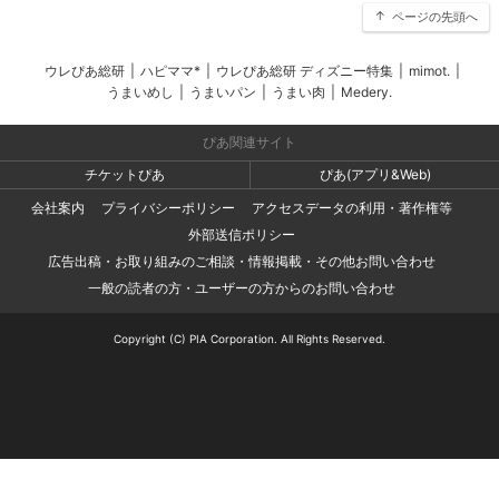
ページの先頭へ
ウレぴあ総研
|
ハピママ*
|
ウレぴあ総研 ディズニー特集
|
mimot.
|
うまいめし
|
うまいパン
|
うまい肉
|
Medery.
ぴあ関連サイト
チケットぴあ
ぴあ(アプリ&Web)
会社案内
プライバシーポリシー
アクセスデータの利用・著作権等
外部送信ポリシー
広告出稿・お取り組みのご相談・情報掲載・その他お問い合わせ
一般の読者の方・ユーザーの方からのお問い合わせ
Copyright (C) PIA Corporation. All Rights Reserved.