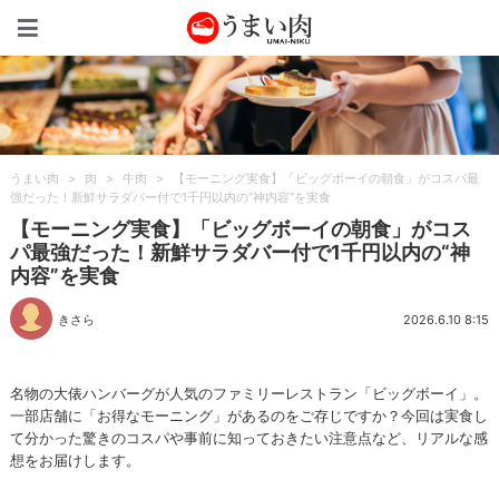
うまい肉
うまい肉
>
肉
>
牛肉
>
【モーニング実食】「ビッグボーイの朝食」がコスパ最
強だった！新鮮サラダバー付で1千円以内の“神内容”を実食
【モーニング実食】「ビッグボーイの朝食」がコス
パ最強だった！新鮮サラダバー付で1千円以内の“神
内容”を実食
きさら
2026.6.10 8:15
名物の大俵ハンバーグが人気のファミリーレストラン「ビッグボーイ」。
一部店舗に「お得なモーニング」があるのをご存じですか？今回は実食し
て分かった驚きのコスパや事前に知っておきたい注意点など、リアルな感
想をお届けします。