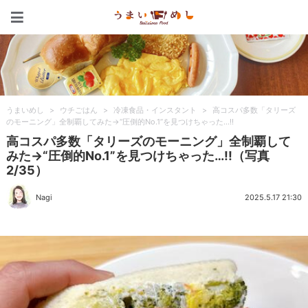
うまいめし
うまいめし
>
ウチごはん
>
冷凍食品・インスタント
>
高コスパ多数「タリーズ
のモーニング」全制覇してみた→“圧倒的No.1”を見つけちゃった…!!
高コスパ多数「タリーズのモーニング」全制覇して
みた→“圧倒的No.1”を見つけちゃった…!!（写真
2/35）
Nagi
2025.5.17 21:30