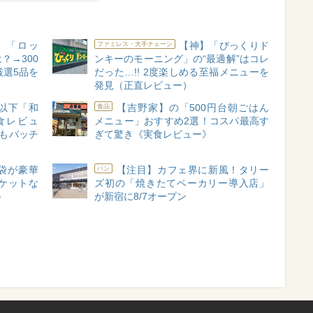
】「ロッ
【神】「びっくりド
ファミレス・大手チェーン
？→300
ンキーのモーニング」の“最適解”はコレ
厳選5品を
だった…!! 2度楽しめる至福メニューを
発見（正直レビュー）
円以下「和
【吉野家】の「500円台朝ごはん
食品
食レビュ
メニュー」おすすめ2選！コスパ最高す
もバッチ
ぎて驚き《実食レビュー》
袋が豪華
【注目】カフェ界に新風！タリー
パン
ケットな
ズ初の「焼きたてベーカリー導入店」
♪
が新宿に8/7オープン