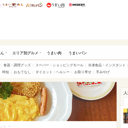
総研 ディズニー特集
mimot.
うまいめし
うまいパン
うまい肉
Medery.
いめし
はん
エリア別グルメ
うまい肉
うまいパン
食器・調理グッズ
スーパー・ショッピングモール
冷凍食品・インスタント
時短
おもてなし
ダイエット・ヘルシー
お取り寄せ
手みやげ
人
1
>
ント