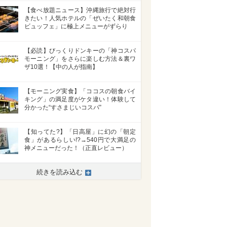
【食べ放題ニュース】沖縄旅行で絶対行
きたい！人気ホテルの「ぜいたく和朝食
ビュッフェ」に極上メニューがずらり
【必読】びっくりドンキーの「神コスパ
モーニング」をさらに楽しむ方法＆裏ワ
ザ10選！【中の人が指南】
【モーニング実食】「ココスの朝食バイ
キング」の満足度がケタ違い！体験して
分かった“すさまじいコスパ”
【知ってた?】「日高屋」に幻の「朝定
食」があるらしい!?→540円で大満足の
神メニューだった！（正直レビュー）
続きを読み込む