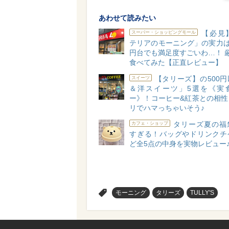
あわせて読みたい
【必見
スーパー・ショッピングモール
テリアのモーニング」の実力は
円台でも満足度すごいわ…！ 
食べてみた【正直レビュー】
【タリーズ】の500
スイーツ
＆洋スイーツ」5選を《実
ー》！コーヒー&紅茶との相性
リでハマっちゃいそう♪
タリーズ夏の福
カフェ・ショップ
すぎる！バッグやドリンクチ
ど全5点の中身を実物レビュー
>
モーニング
タリーズ
TULLY'S