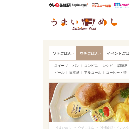
ウレぴあ総研
ハピママ*
ウレぴあ
うま
ソトごはん
ウチごはん
イベントご
スイーツ
パン
コンビニ
レシピ
調味料
ビール
日本酒
アルコール
コーヒー・茶
>
>
うまいめし
ウチごはん
冷凍食品・インスタ