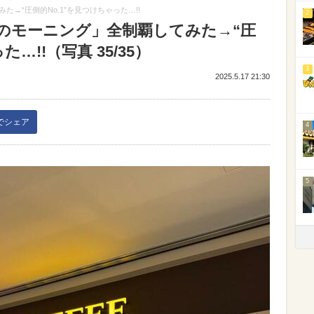
→“圧倒的No.1”を見つけちゃった…!!
2
のモーニング」全制覇してみた→“圧
…!!（写真 35/35）
3
2025.5.17 21:30
kでシェア
4
5