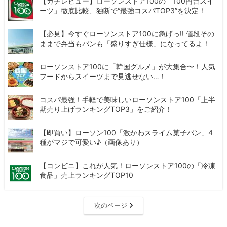
【ガチレビュー】ローソンストア100の「100円台スイ
ーツ」徹底比較、独断で“最強コスパTOP3”を決定！
【必見】今すぐローソンストア100に急げっ!! 値段その
ままで弁当もパンも「盛りすぎ仕様」になってるよ！
ローソンストア100に「韓国グルメ」が大集合〜！人気
フードからスイーツまで見逃せない…！
コスパ最強！手軽で美味しいローソンストア100「上半
期売り上げランキングTOP3」をご紹介！
【即買い】ローソン100「激かわスライム菓子パン」4
種がマジで可愛い♪（画像あり）
【コンビニ】これが人気！ローソンストア100の「冷凍
食品」売上ランキングTOP10
次のページ