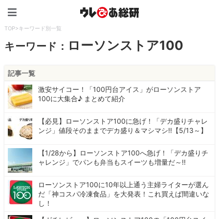
ウレぴあ総研（うれぴあ）
TOP
>
キーワード別一覧
ローソンストア100
キーワード：
記事一覧
激安サイコー！「100円台アイス」がローソンストア
100に大集合♪ まとめて紹介
【必見】ローソンストア100に急げ！「デカ盛りチャレ
ンジ」値段そのままでデカ盛り＆マシマシ!!【5/13～】
【1/28から】ローソンストア100へ急げ！「デカ盛りチ
ャレンジ」でパンも弁当もスイーツも増量だ～!!
ローソンストア100に10年以上通う主婦ライターが選ん
だ「神コスパ冷凍食品」を大発表！これ買えば間違いな
し！