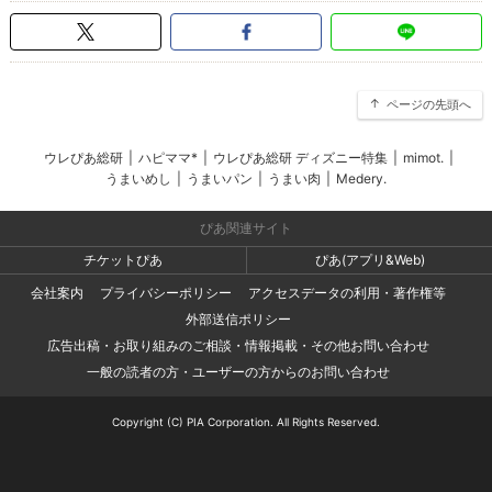
ページの先頭へ
ウレぴあ総研
|
ハピママ*
|
ウレぴあ総研 ディズニー特集
|
mimot.
|
うまいめし
|
うまいパン
|
うまい肉
|
Medery.
ぴあ関連サイト
チケットぴあ
ぴあ(アプリ&Web)
会社案内
プライバシーポリシー
アクセスデータの利用・著作権等
外部送信ポリシー
広告出稿・お取り組みのご相談・情報掲載・その他お問い合わせ
一般の読者の方・ユーザーの方からのお問い合わせ
Copyright (C) PIA Corporation. All Rights Reserved.