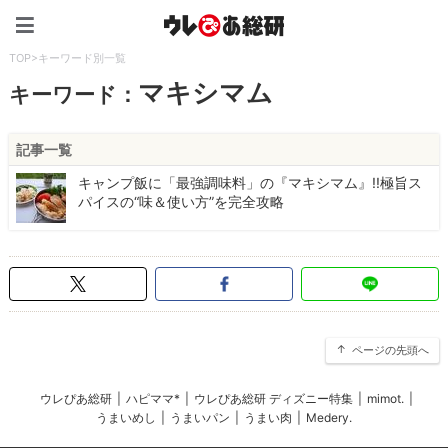
ウレぴあ総研（うれぴあ）
TOP
>
キーワード別一覧
マキシマム
キーワード：
記事一覧
キャンプ飯に「最強調味料」の『マキシマム』!!極旨ス
パイスの“味＆使い方”を完全攻略
ページの先頭へ
ウレぴあ総研
|
ハピママ*
|
ウレぴあ総研 ディズニー特集
|
mimot.
|
うまいめし
|
うまいパン
|
うまい肉
|
Medery.