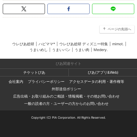
ページの先頭へ
ウレぴあ総研
|
ハピママ*
|
ウレぴあ総研 ディズニー特集
|
mimot.
|
うまいめし
|
うまいパン
|
うまい肉
|
Medery.
ぴあ関連サイト
チケットぴあ
ぴあ(アプリ&Web)
会社案内
プライバシーポリシー
アクセスデータの利用・著作権等
外部送信ポリシー
広告出稿・お取り組みのご相談・情報掲載・その他お問い合わせ
一般の読者の方・ユーザーの方からのお問い合わせ
Copyright (C) PIA Corporation. All Rights Reserved.