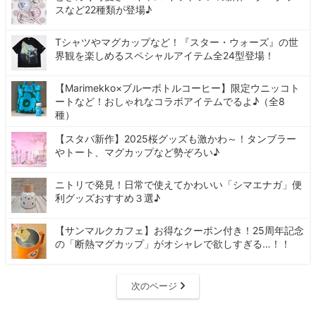
スなど22種類が登場♪
Tシャツやマグカップなど！『スター・ウォーズ』の世
界観を楽しめるスペシャルアイテム全24型登場！
【Marimekko×ブルーボトルコーヒー】限定ウニッコト
ートなど！おしゃれなコラボアイテムでるよ♪（全8
種）
【スタバ新作】2025桜グッズも激かわ～！タンブラー
やトート、マグカップなど勢ぞろい♪
ニトリで発見！日常で使えてかわいい「シマエナガ」便
利グッズおすすめ３選♪
【サンマルクカフェ】お得なクーポン付き！25周年記念
の「断熱マグカップ」がオシャレで欲しすぎる…！！
次のページ