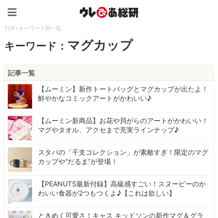
ウレぴあ総研（うれぴあ）
TOP
>
キーワード別一覧
マグカップ
キーワード：
記事一覧
【ムーミン】新作トートバッグとマグカップが出たよ！
鮮やかなコミックアートがかわいい♪
【ムーミン新商品】お花や貝がらのアートがかわいい！
マグやタオル、アクセまで充実ラインナップ♪
スタバの「干支コレクション」が素敵すぎ！限定のマグ
カップや“だるま”が登場！
【PEANUTS最新付録】高級感すごい！スヌーピーのか
わいい食器が2つもつくよ♪【これは欲しい】
ときめく可愛さ！キャス キッドソンの新作マグ＆グラ