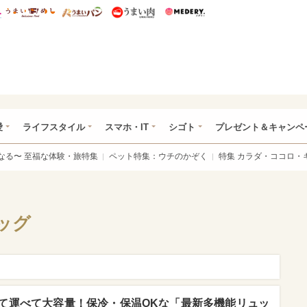
総研 ディズニー特集
mimot.
うまいめし
うまいパン
うまい肉
Medery.
ぴあ総研（うれぴあ）
愛
ライフスタイル
スマホ・IT
シゴト
プレゼント＆キャンペ
なる〜 至福な体験・旅特集
ペット特集：ウチのかぞく
特集 カラダ・ココロ・
ッグ
て運べて大容量！保冷・保温OKな「最新多機能リュッ