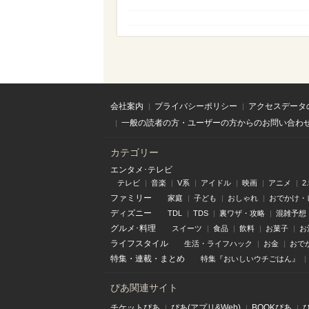
会社案内
プライバシーポリシー
アクセスデータ
一般の読者の方・ユーザーの方からのお問い合わ
カテゴリー
エンタメ･テレビ
テレビ
音楽
V系
アイドル
映画
アニメ
2
ファミリー
家庭
子ども
おしゃれ
おでかけ・
ディズニー
TDL
TDS
裏ワザ・攻略
混雑予想
グルメ･料理
スイーツ
食品
飲料
お菓子
お
ライフスタイル
生活・ライフハック
お金
おで
特集
・
連載
・
まとめ
特集『おいしいウチごはん』
ぴあ関連サイト
チケットぴあ
ぴあ(アプリ&Web)
BOOKぴあ