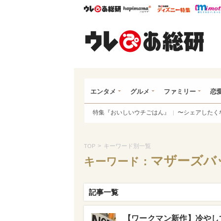
ウレぴあ総研
ハピママ*
ウレぴあ
ウレ
エンタメ
グルメ
ファミリー
恋
特集『おいしいウチごはん』
〜シェアしたく
>
キーワード別一覧
TOP
マザーズバ
キーワード：
記事一覧
【ワークマン新作】冷やし