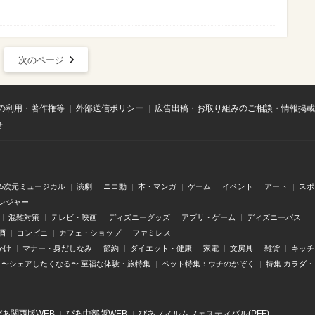
次のページ
の利用・著作権等
外部送信ポリシー
広告出稿・お取り組みのご相談・情報掲載
せ
.5次元ミュージカル
演劇
ニコ動
本・マンガ
ゲーム
イベント
アート
スポ
レジャー
混雑対策
テレビ・映画
ディズニーグッズ
アプリ・ゲーム
ディズニーパス
酒
コンビニ
カフェ・ショップ
ファミレス
かけ
マナー・身だしなみ
節約
ダイエット・健康
家電
文房具
雑貨
キッチ
〜シェアしたくなる〜 至福な体験・旅特集
ペット特集：ウチのかぞく
特集 カラダ
ぴあ関⻄版WEB
ぴあ中部版WEB
ぴあフィルムフェスティバル(PFF)