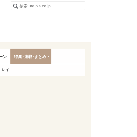
ーン
特集･連載･まとめ
キレイ