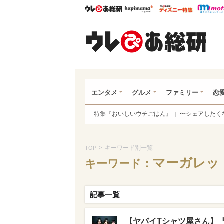
ウレぴあ総研
ハピママ*
ウレぴあ
ウレ
エンタメ
グルメ
ファミリー
恋
特集『おいしいウチごはん』
〜シェアしたく
>
キーワード別一覧
TOP
マーガレットLo
キーワード：
記事一覧
【ヤバイTシャツ屋さん】『B