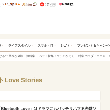
総研 ディズニー特集
mimot.
うまいめし
うまいパン
うまい肉
Medery.
ぴあ総研（うれぴあ）
愛
ライフスタイル
スマホ・IT
シゴト
プレゼント＆キャンペ
なる〜 至福な体験・旅特集
ペット特集：ウチのかぞく
特集 カラダ・ココロ・
ve Stories
luetooth Love』はドラマにもバッチリハマる恋愛ソ