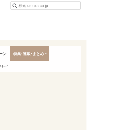
ーン
特集･連載･まとめ
キレイ