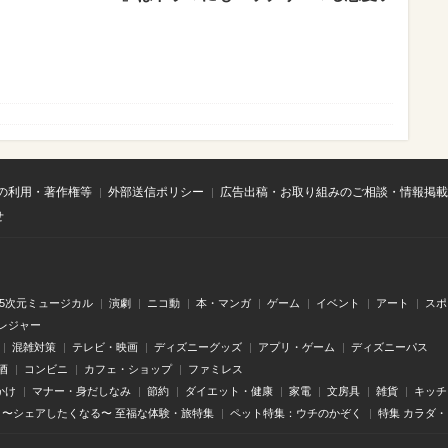
の利用・著作権等
外部送信ポリシー
広告出稿・お取り組みのご相談・情報掲載
せ
.5次元ミュージカル
演劇
ニコ動
本・マンガ
ゲーム
イベント
アート
スポ
レジャー
混雑対策
テレビ・映画
ディズニーグッズ
アプリ・ゲーム
ディズニーパス
酒
コンビニ
カフェ・ショップ
ファミレス
かけ
マナー・身だしなみ
節約
ダイエット・健康
家電
文房具
雑貨
キッチ
〜シェアしたくなる〜 至福な体験・旅特集
ペット特集：ウチのかぞく
特集 カラダ