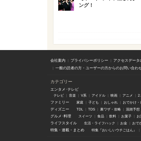
ング！
会社案内
プライバシーポリシー
アクセスデータ
一般の読者の方・ユーザーの方からのお問い合わ
カテゴリー
エンタメ･テレビ
テレビ
音楽
V系
アイドル
映画
アニメ
2
ファミリー
家庭
子ども
おしゃれ
おでかけ・
ディズニー
TDL
TDS
裏ワザ・攻略
混雑予想
グルメ･料理
スイーツ
食品
飲料
お菓子
お
ライフスタイル
生活・ライフハック
お金
おで
特集
・
連載
・
まとめ
特集『おいしいウチごはん』