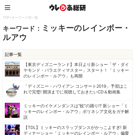
ウレぴあ総研（うれぴあ）
TOP
>
キーワード別一覧
ミッキーのレインボー・
キーワード：
ルアウ
記事一覧
【東京ディズニーランド】本日より新ショー「ザ・ダイ
ヤモンド・バラエティマスター」スタート！「ミッキー
のレインボー・ルアウ」も再開
「ディズニー・ハワイアン コンサート2019」予習はこ
れで完璧! 開演までに視聴しておきたいCD＆動画集
ミッキーのイケメンダンスは“蚊”の踊り!? 新ショー「ミ
ッキーのレインボー・ルアウ」ポリネシア文化をガチ解
説
【TDL】ミッキーのスラップダンスがかっこよすぎ! 新
ディナーショー「ミッキーのレインボー・ルアウ」偏愛