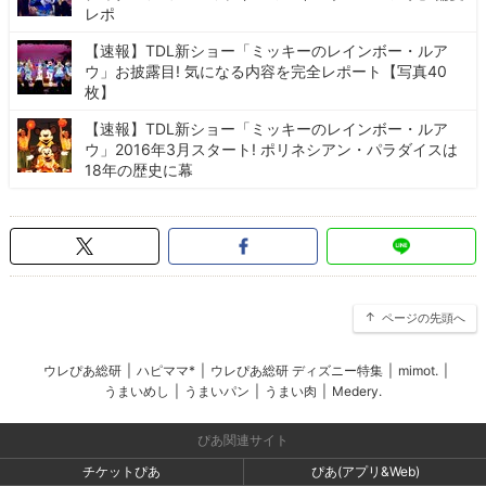
レポ
【速報】TDL新ショー「ミッキーのレインボー・ルア
ウ」お披露目! 気になる内容を完全レポート【写真40
枚】
【速報】TDL新ショー「ミッキーのレインボー・ルア
ウ」2016年3月スタート! ポリネシアン・パラダイスは
18年の歴史に幕
ページの先頭へ
ウレぴあ総研
|
ハピママ*
|
ウレぴあ総研 ディズニー特集
|
mimot.
|
うまいめし
|
うまいパン
|
うまい肉
|
Medery.
ぴあ関連サイト
チケットぴあ
ぴあ(アプリ&Web)