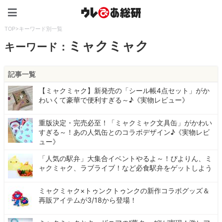
ウレぴあ総研（うれぴあ）
TOP
>
キーワード別一覧
ミャクミャク
キーワード：
記事一覧
【ミャクミャク】新発売の「シール帳4点セット」がか
わいくて豪華で便利すぎる～♪《実物レビュー》
重版決定・完売必至！「ミャクミャク文具缶」がかわい
すぎる～！あの人気缶とのコラボデザイン♪《実物レビ
ュー》
「人気の駅弁」大集合イベントやるよ～！ぴよりん、ミ
ャクミャク、ラブライブ！など必食駅弁をゲットしよう
ミャクミャク×トゥンクトゥンクの新作コラボグッズ＆
再販アイテムが3/18から登場！