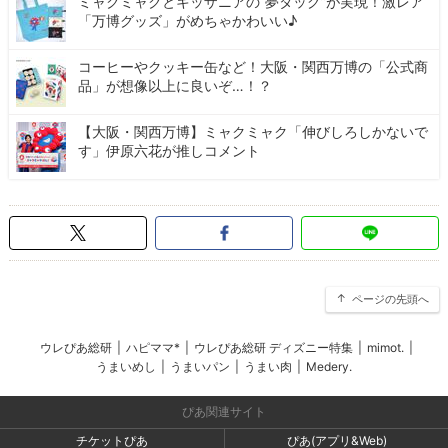
ミャクミャクとキッザニアの“夢タッグ”が実現！激レア
「万博グッズ」がめちゃかわいい♪
コーヒーやクッキー缶など！大阪・関西万博の「公式商
品」が想像以上に良いぞ…！？
【大阪・関西万博】ミャクミャク「伸びしろしかないで
す」伊原六花が推しコメント
ページの先頭へ
ウレぴあ総研
|
ハピママ*
|
ウレぴあ総研 ディズニー特集
|
mimot.
|
うまいめし
|
うまいパン
|
うまい肉
|
Medery.
ぴあ関連サイト
チケットぴあ
ぴあ(アプリ&Web)