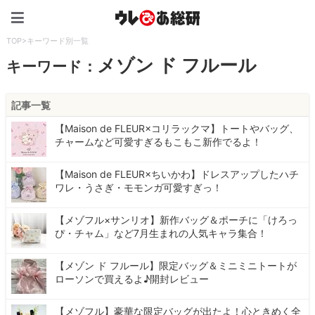
ウレぴあ総研（うれぴあ）
TOP
>
キーワード別一覧
メゾン ド フルール
キーワード：
記事一覧
【Maison de FLEUR×コリラックマ】トートやバッグ、
チャームなど可愛すぎるもこもこ新作でるよ！
【Maison de FLEUR×ちいかわ】ドレスアップしたハチ
ワレ・うさぎ・モモンガ可愛すぎっ！
【メゾフル×サンリオ】新作バッグ＆ポーチに「けろっ
ぴ・チャム」など7月生まれの人気キャラ集合！
【メゾン ド フルール】限定バッグ＆ミニミニトートが
ローソンで買えるよ♪開封レビュー
【メゾフル】豪華な限定バッグが出たよ！心ときめく全