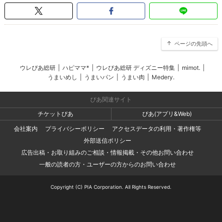
ページの先頭へ
ウレぴあ総研
|
ハピママ*
|
ウレぴあ総研 ディズニー特集
|
mimot.
|
うまいめし
|
うまいパン
|
うまい肉
|
Medery.
ぴあ関連サイト
チケットぴあ
ぴあ(アプリ&Web)
会社案内
プライバシーポリシー
アクセスデータの利用・著作権等
外部送信ポリシー
広告出稿・お取り組みのご相談・情報掲載・その他お問い合わせ
一般の読者の方・ユーザーの方からのお問い合わせ
Copyright (C) PIA Corporation. All Rights Reserved.