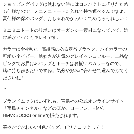
ショッピングバッグは使わない時にはコンパクトに折りたため
る仕様なので、ミニミニトートに入れて持ち運べるんですよ。
夏仕様の保冷バッグ、おしゃれでかわいくてめちゃうれしい！
ミニミニトートのリボンはオーガンジー素材になっていて、透
け感がとってもキレイです。
カラーは全4色で、高級感のある定番ブラック、バイカラーの
可愛いネイビー、絶妙さが人気のグレイッシュブルー、上品な
ピンクでお届け♪ バッグとポーチはお揃いのカラーなので、一
緒に持ち歩きたいですね。気分や好みに合わせて選んでみてく
ださいね！
＊
ブランドムックはいずれも、宝島社の公式オンラインサイト
「宝島チャンネル」などのほか、ローソン、HMV、
HMV&BOOKS onlineで販売されます。
華やかでかわいい4色バッグ、ぜひチェックして！