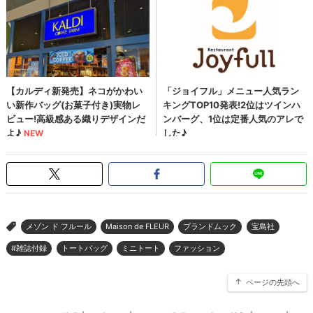
メゾン ド フルール
Maison de FLEUR
ブランドムック
宝島社
>
#雑誌付録
トートバッグ
ミニトート
ファッション
ページの先頭へ