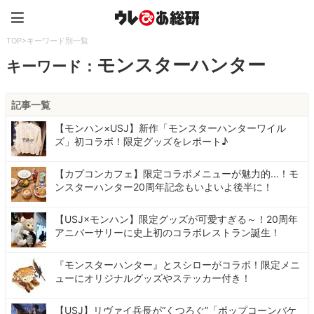
ウレぴあ総研（うれぴあ）
TOP
>
キーワード別一覧
モンスターハンター
キーワード：
記事一覧
【モンハン×USJ】新作「モンスターハンターワイル
ズ」初コラボ！限定グッズをレポート♪
【カプコンカフェ】限定コラボメニューが魅力的…！モ
ンスターハンター20周年記念もいよいよ後半に！
【USJ×モンハン】限定グッズが可愛すぎる～！20周年
アニバーサリーに史上初のコラボレストラン誕生！
『モンスターハンター』とスシローがコラボ！限定メニ
ューにオリジナルグッズやステッカー付き！
【USJ】リヴァイ兵長が“くつろぐ”「ポップコーンバケ