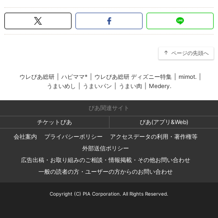
ページの先頭へ
ウレぴあ総研
|
ハピママ*
|
ウレぴあ総研 ディズニー特集
|
mimot.
|
うまいめし
|
うまいパン
|
うまい肉
|
Medery.
ぴあ関連サイト
チケットぴあ
ぴあ(アプリ&Web)
会社案内
プライバシーポリシー
アクセスデータの利用・著作権等
外部送信ポリシー
広告出稿・お取り組みのご相談・情報掲載・その他お問い合わせ
一般の読者の方・ユーザーの方からのお問い合わせ
Copyright (C) PIA Corporation. All Rights Reserved.