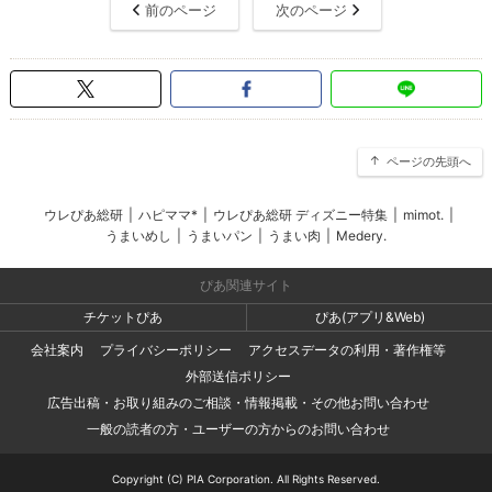
前のページ
次のページ
ページの先頭へ
ウレぴあ総研
|
ハピママ*
|
ウレぴあ総研 ディズニー特集
|
mimot.
|
うまいめし
|
うまいパン
|
うまい肉
|
Medery.
ぴあ関連サイト
チケットぴあ
ぴあ(アプリ&Web)
会社案内
プライバシーポリシー
アクセスデータの利用・著作権等
外部送信ポリシー
広告出稿・お取り組みのご相談・情報掲載・その他お問い合わせ
一般の読者の方・ユーザーの方からのお問い合わせ
Copyright (C) PIA Corporation. All Rights Reserved.