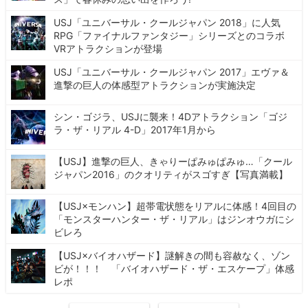
USJ「ユニバーサル・クールジャパン 2018」に人気
RPG「ファイナルファンタジー」シリーズとのコラボ
VRアトラクションが登場
USJ「ユニバーサル・クールジャパン 2017」エヴァ＆
進撃の巨人の体感型アトラクションが実施決定
シン・ゴジラ、USJに襲来！4Dアトラクション「ゴジ
ラ・ザ・リアル 4-D」2017年1月から
【USJ】進撃の巨人、きゃりーぱみゅぱみゅ…「クール
ジャパン2016」のクオリティがスゴすぎ【写真満載】
【USJ×モンハン】超帯電状態をリアルに体感！4回目の
「モンスターハンター・ザ・リアル」はジンオウガにシ
ビレろ
【USJ×バイオハザード】謎解きの間も容赦なく、ゾン
ビが！！！ 「バイオハザード・ザ・エスケープ」体感
レポ