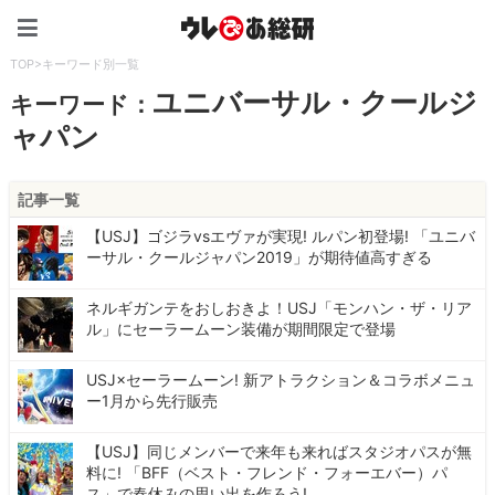
ウレぴあ総研（うれぴあ）
TOP
>
キーワード別一覧
ユニバーサル・クールジ
キーワード：
ャパン
記事一覧
【USJ】ゴジラvsエヴァが実現! ルパン初登場! 「ユニバ
ーサル・クールジャパン2019」が期待値高すぎる
ネルギガンテをおしおきよ！USJ「モンハン・ザ・リア
ル」にセーラームーン装備が期間限定で登場
USJ×セーラームーン! 新アトラクション＆コラボメニュ
ー1月から先行販売
【USJ】同じメンバーで来年も来ればスタジオパスが無
料に! 「BFF（ベスト・フレンド・フォーエバー）パ
ス」で春休みの思い出を作ろう!