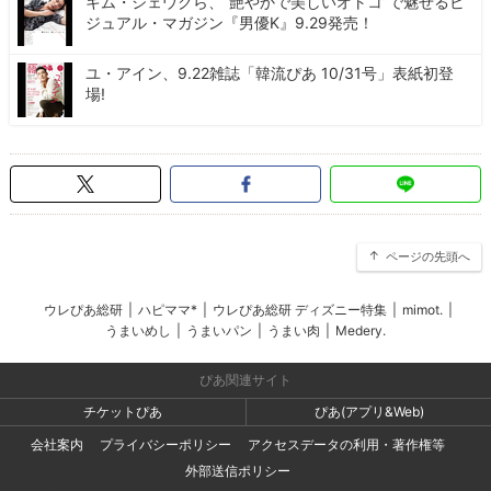
キム・ジェウクら、“艶やかで美しいオトコ”で魅せるビ
ジュアル・マガジン『男優K』9.29発売！
ユ・アイン、9.22雑誌「韓流ぴあ 10/31号」表紙初登
場!
ページの先頭へ
ウレぴあ総研
|
ハピママ*
|
ウレぴあ総研 ディズニー特集
|
mimot.
|
うまいめし
|
うまいパン
|
うまい肉
|
Medery.
ぴあ関連サイト
チケットぴあ
ぴあ(アプリ&Web)
会社案内
プライバシーポリシー
アクセスデータの利用・著作権等
外部送信ポリシー