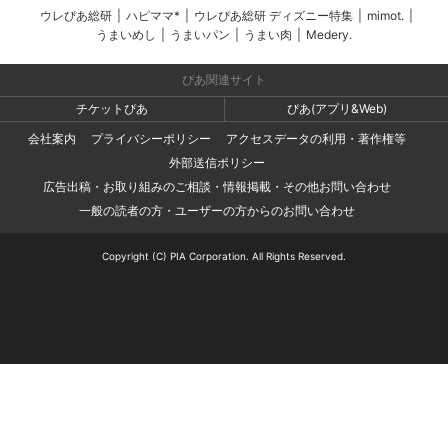
ウレぴあ総研
|
ハピママ*
|
ウレぴあ総研 ディズニー特集
|
mimot.
|
うまいめし
|
うまいパン
|
うまい肉
|
Medery.
ぴあ関連サイト
チケットぴあ
ぴあ(アプリ&Web)
会社案内
プライバシーポリシー
アクセスデータの利用・著作権等
外部送信ポリシー
広告出稿・お取り組みのご相談・情報掲載・その他お問い合わせ
一般の読者の方・ユーザーの方からのお問い合わせ
Copyright (C) PIA Corporation. All Rights Reserved.