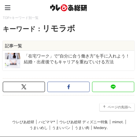
ウレぴあ総研（うれぴあ）
TOP
>
キーワード別一覧
リモラボ
キーワード：
記事一覧
「在宅ワーク」で“自分に合う働き方”を手に入れよう！
結婚・出産後でもキャリアを重ねていける方法
ページの先頭へ
ウレぴあ総研
|
ハピママ*
|
ウレぴあ総研 ディズニー特集
|
mimot.
|
うまいめし
|
うまいパン
|
うまい肉
|
Medery.