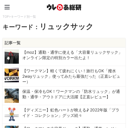
ウレぴあ総研（うれぴあ）
TOP
>
キーワード別一覧
リュックサック
キーワード：
記事一覧
【moz】通勤・通学に使える「大容量リュックサック」
オンライン限定の特別カラー出たよ！
【ワークマン】軽くて疲れにくい！旅行もOK「撥水
2wayリュック」使ってみたら最強だった（正直レビュ
ー）
保温・保冷もOK！ワークマンの「防水リュック」が通
勤・通学・アウトドアに大活躍【正直レビュー】
【ディズニー】虹色ハートが映える♪ 2022年版「プラ
イド・コレクション」グッズ続々