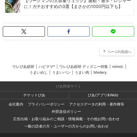
【ワークマンの大容量リュック】通勤・通学・レジャー
に！ガチおすすめの3選【まさかの1000円以下も】
ページの先頭へ
ウレぴあ総研
|
ハピママ*
|
ウレぴあ総研 ディズニー特集
|
mimot.
|
うまいめし
|
うまいパン
|
うまい肉
|
Medery.
ぴあ関連サイト
チケットぴあ
ぴあ(アプリ&Web)
会社案内
プライバシーポリシー
アクセスデータの利用・著作権等
外部送信ポリシー
広告出稿・お取り組みのご相談・情報掲載・その他お問い合わせ
一般の読者の方・ユーザーの方からのお問い合わせ