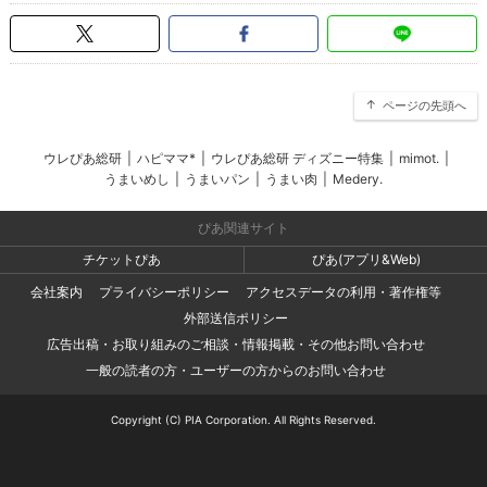
ページの先頭へ
ウレぴあ総研
|
ハピママ*
|
ウレぴあ総研 ディズニー特集
|
mimot.
|
うまいめし
|
うまいパン
|
うまい肉
|
Medery.
ぴあ関連サイト
チケットぴあ
ぴあ(アプリ&Web)
会社案内
プライバシーポリシー
アクセスデータの利用・著作権等
外部送信ポリシー
広告出稿・お取り組みのご相談・情報掲載・その他お問い合わせ
一般の読者の方・ユーザーの方からのお問い合わせ
Copyright (C) PIA Corporation. All Rights Reserved.