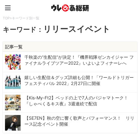
ウレぴあ総研（うれぴあ）
TOP
>
キーワード別一覧
リリースイベント
キーワード：
記事一覧
千秋楽の“生配信”が決定！『機界戦隊ゼンカイジャー フ
ァイナルライブツアー2022』いよいよフィナーレへ
嬉しい生配信＆グッズ詳細も公開！「ワールドトリガー
フェスティバル 2022」2月27日に開催
【Kis-My-Ft2】ベッドの上で7人のパジャマトーク！
『しゃべくるキス夜』3週連続で配信
【SE7EN】秋の空に響く歌声とパフォーマンス！ リリ
ース記念イベント開催