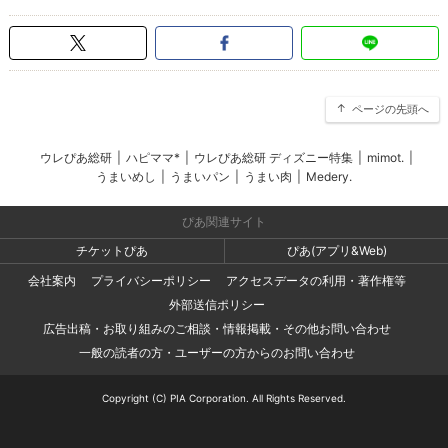
ページの先頭へ
ウレぴあ総研
|
ハピママ*
|
ウレぴあ総研 ディズニー特集
|
mimot.
|
うまいめし
|
うまいパン
|
うまい肉
|
Medery.
ぴあ関連サイト
チケットぴあ
ぴあ(アプリ&Web)
会社案内
プライバシーポリシー
アクセスデータの利用・著作権等
外部送信ポリシー
広告出稿・お取り組みのご相談・情報掲載・その他お問い合わせ
一般の読者の方・ユーザーの方からのお問い合わせ
Copyright (C) PIA Corporation. All Rights Reserved.