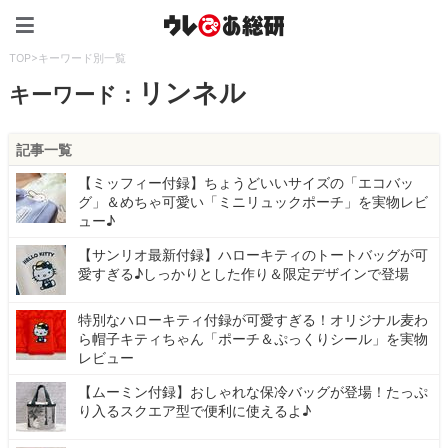
ウレぴあ総研（うれぴあ）
TOP
>
キーワード別一覧
リンネル
キーワード：
記事一覧
【ミッフィー付録】ちょうどいいサイズの「エコバッ
グ」＆めちゃ可愛い「ミニリュックポーチ」を実物レビ
ュー♪
【サンリオ最新付録】ハローキティのトートバッグが可
愛すぎる♪しっかりとした作り＆限定デザインで登場
特別なハローキティ付録が可愛すぎる！オリジナル麦わ
ら帽子キティちゃん「ポーチ＆ぷっくりシール」を実物
レビュー
【ムーミン付録】おしゃれな保冷バッグが登場！たっぷ
り入るスクエア型で便利に使えるよ♪