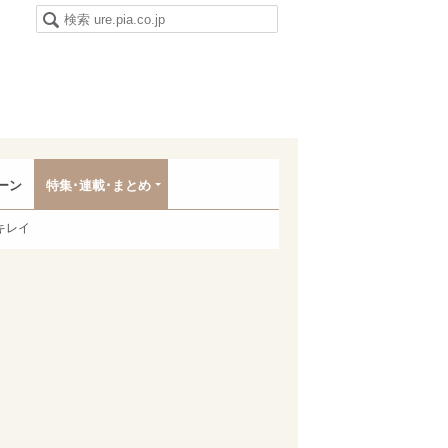
ーン
特集･連載･まとめ
キレイ