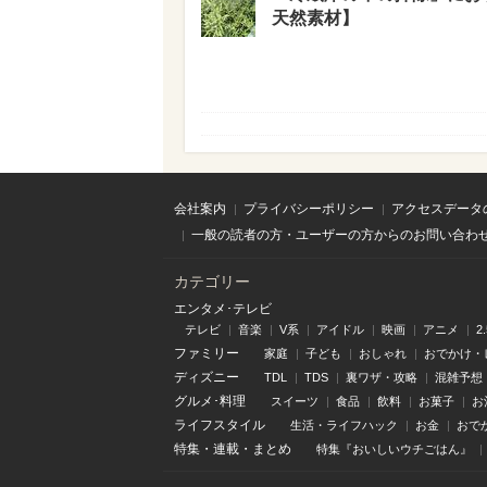
天然素材】
会社案内
プライバシーポリシー
アクセスデータ
一般の読者の方・ユーザーの方からのお問い合わ
カテゴリー
エンタメ･テレビ
テレビ
音楽
V系
アイドル
映画
アニメ
2
ファミリー
家庭
子ども
おしゃれ
おでかけ・
ディズニー
TDL
TDS
裏ワザ・攻略
混雑予想
グルメ･料理
スイーツ
食品
飲料
お菓子
お
ライフスタイル
生活・ライフハック
お金
おで
特集
・
連載
・
まとめ
特集『おいしいウチごはん』