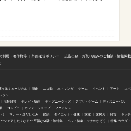
の利用・著作権等
外部送信ポリシー
広告出稿・お取り組みのご相談・情報掲載
せ
.5次元ミュージカル
演劇
ニコ動
本・マンガ
ゲーム
イベント
アート
スポ
レジャー
混雑対策
テレビ・映画
ディズニーグッズ
アプリ・ゲーム
ディズニーパス
酒
コンビニ
カフェ・ショップ
ファミレス
かけ
マナー・身だしなみ
節約
ダイエット・健康
家電
文房具
雑貨
キッチ
〜シェアしたくなる〜 至福な体験・旅特集
ペット特集：ウチのかぞく
特集 カラダ