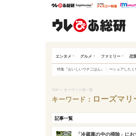
ウレぴあ総研
ハピママ*
ウレぴあ
ウレ
エンタメ
グルメ
ファミリー
恋
特集『おいしいウチごはん』
〜シェアしたく
>
キーワード別一覧
TOP
ローズマリ
キーワード：
記事一覧
「冷蔵庫の中の掃除」におす