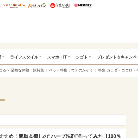
総研 ディズニー特集
mimot.
うまいめし
うまいパン
うまい肉
Medery.
ぴあ総研（うれぴあ）
愛
ライフスタイル
スマホ・IT
シゴト
プレゼント＆キャンペ
なる〜 至福な体験・旅特集
ペット特集：ウチのかぞく
特集 カラダ・ココロ・
ー
すめ！簡単＆癒しの“ハーブ洗剤”作ってみた【100％