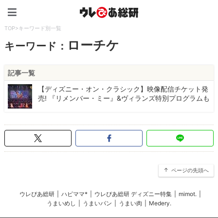
ウレぴあ総研（うれぴあ）
TOP
>
キーワード別一覧
ローチケ
キーワード：
記事一覧
【ディズニー・オン・クラシック】映像配信チケット発
売! 『リメンバー・ミー』&ヴィランズ特別プログラムも
ページの先頭へ
ウレぴあ総研
|
ハピママ*
|
ウレぴあ総研 ディズニー特集
|
mimot.
|
うまいめし
|
うまいパン
|
うまい肉
|
Medery.