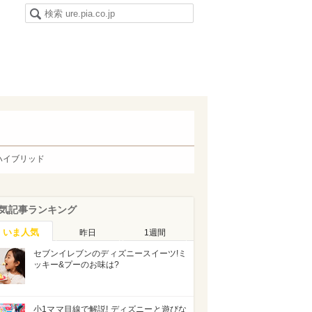
ハイブリッド
気記事ランキング
いま人気
昨日
1週間
セブンイレブンのディズニースイーツ!ミ
ッキー&プーのお味は?
小1ママ目線で解説! ディズニーと遊びな