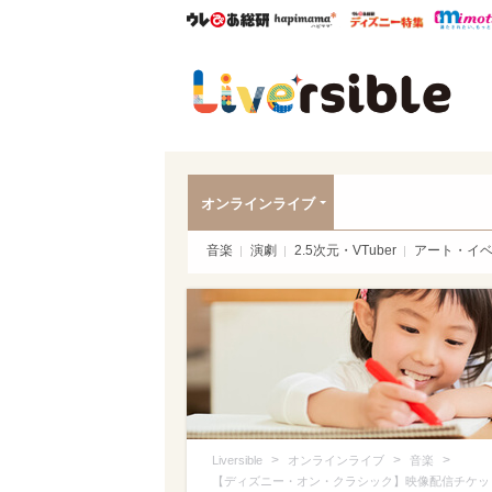
ウレぴあ総研
ハピママ*
ウレぴあ
Liver
オンラインライブ
音楽
演劇
2.5次元・VTuber
アート・イ
>
>
>
Liversible
オンラインライブ
音楽
【ディズニー・オン・クラシック】映像配信チケット