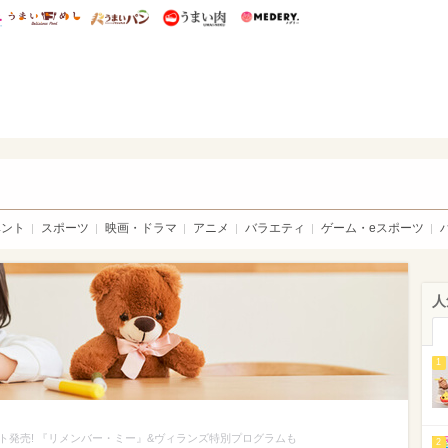
総研 ディズニー特集
mimot.
うまいめし
うまいパン
うまい肉
Medery.
sible
ベント
スポーツ
映画・ドラマ
アニメ
バラエティ
ゲーム・eスポーツ
人
1
発売! 『リメンバー・ミー』&ヴィランズ特別プログラムも
2