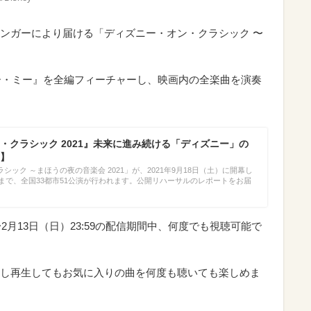
ンガーにより届ける「ディズニー・オン・クラシック 〜
バー・ミー』を全編フィーチャーし、映画内の全楽曲を演奏
・クラシック 2021』未来に進み続ける「ディズニー」の
】
ック ～まほうの夜の音楽会 2021」が、2021年9月18日（土）に開幕し
）まで、全国33都市51公演が行われます。公開リハーサルのレポートをお届
00〜2月13日（日）23:59の配信期間中、何度でも視聴可能で
し再生してもお気に入りの曲を何度も聴いても楽しめま