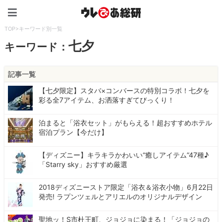
ウレぴあ総研（うれぴあ）
TOP
>
キーワード別一覧
七夕
キーワード：
記事一覧
【七夕限定】スタバ×コンバースの特別コラボ！七夕を
彩る全7アイテム、お洒落すぎてびっくり！
泊まると「浴衣セット」がもらえる！超おすすめホテル
宿泊プラン【今だけ】
【ディズニー】キラキラかわいい“癒しアイテム”47種♪
「Starry sky」おすすめ厳選
2018ディズニーストア限定「浴衣＆浴衣小物」6月22日
発売! ラプンツェルとアリエルのオリジナルデザイン
聖地ッ！S市杜王町、ジョジョに染まる！「ジョジョの