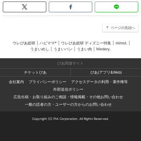
ページの先頭へ
ウレぴあ総研
|
ハピママ*
|
ウレぴあ総研 ディズニー特集
|
mimot.
|
うまいめし
|
うまいパン
|
うまい肉
|
Medery.
ぴあ関連サイト
チケットぴあ
ぴあ(アプリ&Web)
会社案内
プライバシーポリシー
アクセスデータの利用・著作権等
外部送信ポリシー
広告出稿・お取り組みのご相談・情報掲載・その他お問い合わせ
一般の読者の方・ユーザーの方からのお問い合わせ
Copyright (C) PIA Corporation. All Rights Reserved.