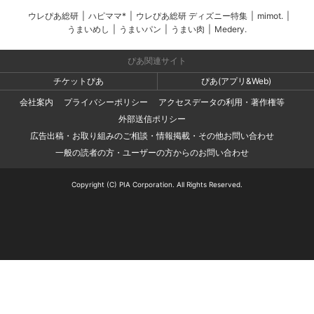
ウレぴあ総研
|
ハピママ*
|
ウレぴあ総研 ディズニー特集
|
mimot.
|
うまいめし
|
うまいパン
|
うまい肉
|
Medery.
ぴあ関連サイト
チケットぴあ
ぴあ(アプリ&Web)
会社案内
プライバシーポリシー
アクセスデータの利用・著作権等
外部送信ポリシー
広告出稿・お取り組みのご相談・情報掲載・その他お問い合わせ
一般の読者の方・ユーザーの方からのお問い合わせ
Copyright (C) PIA Corporation. All Rights Reserved.