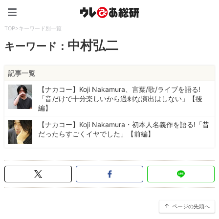
ウレぴあ総研（うれぴあ）
TOP
>
キーワード別一覧
中村弘二
キーワード：
記事一覧
【ナカコー】Koji Nakamura、言葉/歌/ライブを語る!
「音だけで十分楽しいから過剰な演出はしない」【後
編】
【ナカコー】Koji Nakamura・初本人名義作を語る!「昔
だったらすごくイヤでした」【前編】
ページの先頭へ