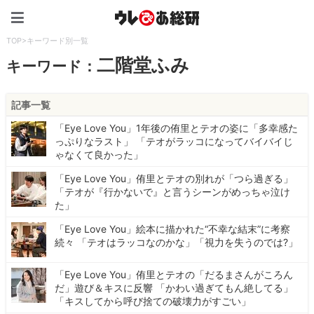
ウレぴあ総研（うれぴあ）
TOP
>
キーワード別一覧
二階堂ふみ
キーワード：
記事一覧
「Eye Love You」1年後の侑里とテオの姿に「多幸感た
っぷりなラスト」 「テオがラッコになってバイバイじ
ゃなくて良かった」
「Eye Love You」侑里とテオの別れが「つら過ぎる」
「テオが『行かないで』と言うシーンがめっちゃ泣け
た」
「Eye Love You」絵本に描かれた“不幸な結末”に考察
続々 「テオはラッコなのかな」「視力を失うのでは?」
「Eye Love You」侑里とテオの「だるまさんがころん
だ」遊び＆キスに反響 「かわい過ぎてもん絶してる」
「キスしてから呼び捨ての破壊力がすごい」