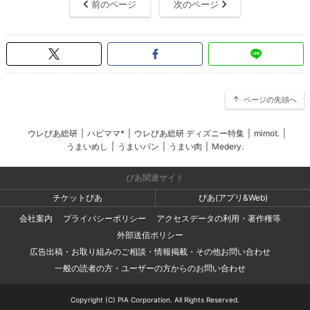
前のページ
次のページ
ページの先頭へ
ウレぴあ総研
|
ハピママ*
|
ウレぴあ総研 ディズニー特集
|
mimot.
|
うまいめし
|
うまいパン
|
うまい肉
|
Medery.
ぴあ関連サイト
チケットぴあ
ぴあ(アプリ&Web)
会社案内
プライバシーポリシー
アクセスデータの利用・著作権等
外部送信ポリシー
広告出稿・お取り組みのご相談・情報掲載・その他お問い合わせ
一般の読者の方・ユーザーの方からのお問い合わせ
Copyright (C) PIA Corporation. All Rights Reserved.