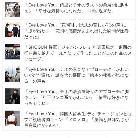
「Eye Love You」侑里とテオのラストの急展開に胸キ
ュン 「幸せな気持ちになれた」「神回過ぎた」
「Eye Love You」“花岡”中川大志の苦しい“心の声”に
「涙が出た」 「花岡の感情があふれ出した瞬間が圧巻
だった」
「SHOGUN 将軍」ジャパンプレミア 真田広之「東西の
壁を乗り越えて一丸となって作ったことがこの作品のメ
ッセージ」
「Eye Love You」テオの素直なアプローチに「かわい
いがだだ漏れ」 謎を含む展開に「絵本の秘密が気にな
る」の声も
「Eye Love You」テオの居酒屋帰りのアプローチに胸
キュン 「年下ワンコ系でかわいい」「侑里は好きにな
っちゃうね」
「Eye Love You」韓国人留学生“テオ”チェ・ジョンヒョ
プに視聴者胸キュン 「メロメロ」「笑顔と無邪気さが
最高級にかわいい」