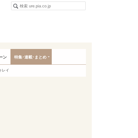
ーン
特集･連載･まとめ
キレイ