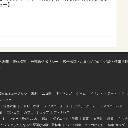
ュー】
の利用・著作権等
外部送信ポリシー
広告出稿・お取り組みのご相談・情報掲載
せ
.5次元ミュージカル
演劇
ニコ動
本・マンガ
ゲーム
イベント
アート
スポ
レジャー
混雑対策
テレビ・映画
ディズニーグッズ
アプリ・ゲーム
ディズニーパス
酒
コンビニ
カフェ・ショップ
ファミレス
かけ
マナー・身だしなみ
節約
ダイエット・健康
家電
文房具
雑貨
キッチ
〜シェアしたくなる〜 至福な体験・旅特集
ペット特集：ウチのかぞく
特集 カラダ