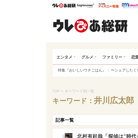
ウレぴあ総研
ハピママ*
ウレぴあ
ウレ
エンタメ
グルメ
ファミリー
恋
特集『おいしいウチごはん』
〜シェアしたく
>
キーワード別一覧
TOP
井川広太郎
キーワード：
記事一覧
北村有起哉「探偵は“時代