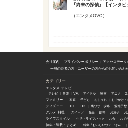
『終末の探偵』【インタビ
（
エンタメOVO
）
会社案内
プライバシーポリシー
アクセスデータ
一般の読者の方・ユーザーの方からのお問い合わ
カテゴリー
エンタメ･テレビ
テレビ
音楽
V系
アイドル
映画
アニメ
2
ファミリー
家庭
子ども
おしゃれ
おでかけ・
ディズニー
TDL
TDS
裏ワザ・攻略
混雑予想
グルメ･料理
スイーツ
食品
飲料
お菓子
お
ライフスタイル
生活・ライフハック
お金
おで
特集
・
連載
・
まとめ
特集『おいしいウチごはん』