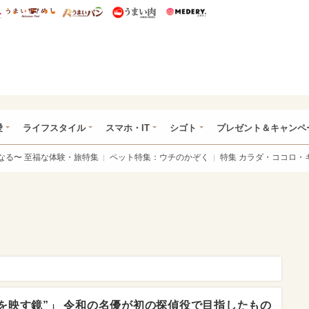
総研 ディズニー特集
mimot.
うまいめし
うまいパン
うまい肉
Medery.
ぴあ総研（うれぴあ）
愛
ライフスタイル
スマホ・IT
シゴト
プレゼント＆キャンペ
なる〜 至福な体験・旅特集
ペット特集：ウチのかぞく
特集 カラダ・ココロ・
を映す鏡”」 令和の名優が初の探偵役で目指したもの