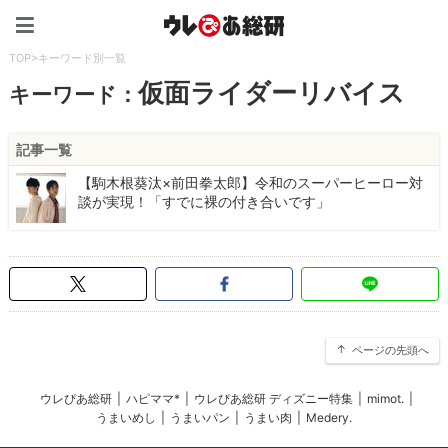
ウレぴあ総研（うれぴあ）
TOP
>
キーワード別一覧
仮面ライダーリバイス
キーワード：
記事一覧
【駒木根葵汰×前田拳太郎】令和のスーパーヒーロー対
談が実現！「すでに裸の付き合いです」
ページの先頭へ
ウレぴあ総研
|
ハピママ*
|
ウレぴあ総研 ディズニー特集
|
mimot.
|
うまいめし
|
うまいパン
|
うまい肉
|
Medery.