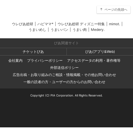
ページの先頭へ
ウレぴあ総研
|
ハピママ*
|
ウレぴあ総研 ディズニー特集
|
mimot.
|
うまいめし
|
うまいパン
|
うまい肉
|
Medery.
ぴあ関連サイト
チケットぴあ
ぴあ(アプリ&Web)
会社案内
プライバシーポリシー
アクセスデータの利用・著作権等
外部送信ポリシー
広告出稿・お取り組みのご相談・情報掲載・その他お問い合わせ
一般の読者の方・ユーザーの方からのお問い合わせ
Copyright (C) PIA Corporation. All Rights Reserved.