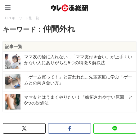
ウレぴあ総研（うれぴあ）
TOP
>
キーワード別一覧
仲間外れ
キーワード：
記事一覧
ママ友の輪に入れない…「ママ友付き合い」が上手くい
かない人にありがちな5つの特徴＆解決法
「ゲーム買って！」と言われた…先輩家庭に学ぶ「ゲー
ムとの向き合い方」
ママ友とはうまくやりたい！「嫉妬されやすい原因」と
6つの対処法