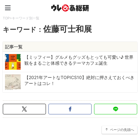
ウレぴあ総研（うれぴあ）
TOP
>
キーワード別一覧
佐藤可士和展
キーワード：
記事一覧
【ミッフィー】グルメもグッズもとっても可愛い♪ 世界
観をまるごと体感できるテーマカフェ誕生
【2021年アートなTOPICS10】絶対に押さえておくべき
アートはコレ！
ページの先頭へ