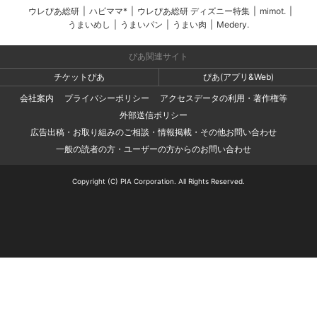
ウレぴあ総研
|
ハピママ*
|
ウレぴあ総研 ディズニー特集
|
mimot.
|
うまいめし
|
うまいパン
|
うまい肉
|
Medery.
ぴあ関連サイト
チケットぴあ
ぴあ(アプリ&Web)
会社案内
プライバシーポリシー
アクセスデータの利用・著作権等
外部送信ポリシー
広告出稿・お取り組みのご相談・情報掲載・その他お問い合わせ
一般の読者の方・ユーザーの方からのお問い合わせ
Copyright (C) PIA Corporation. All Rights Reserved.