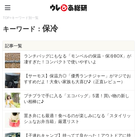
ウレぴあ総研（うれぴあ）
TOP
>
キーワード別一覧
保冷
キーワード：
記事一覧
ランチバッグにもなる「モンベルの保温・保冷BOX」が
凄すぎた！コンパクトで使いやすいよ
【サーモス】保温力◎「優秀ランチジャー」がマジでお
すすめだよ！大食い家族も大喜び♪（正直レビュー）
プチプラで手に入る「エコバッグ」5選！買い物の新し
い相棒に♪
置き弁にも最適！食べるのが楽しみになる「スタイリッ
シュなお弁当箱」厳選リスト
【子連れキャンプ】持ってて良かった！アウトドアに持