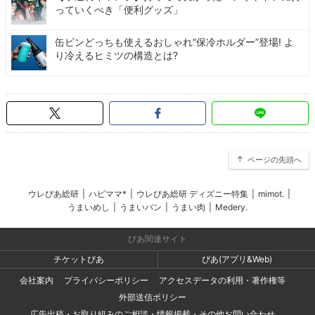
っていくべき「便利グッズ」
缶ビンどっちも使えるおしゃれ“保冷ホルダー”登場! よ
り冷えるヒミツの構造とは?
ページの先頭へ
ウレぴあ総研
|
ハピママ*
|
ウレぴあ総研 ディズニー特集
|
mimot.
|
うまいめし
|
うまいパン
|
うまい肉
|
Medery.
ぴあ関連サイト
チケットぴあ
ぴあ(アプリ&Web)
会社案内
プライバシーポリシー
アクセスデータの利用・著作権等
外部送信ポリシー
広告出稿・お取り組みのご相談・情報掲載・その他お問い合わせ